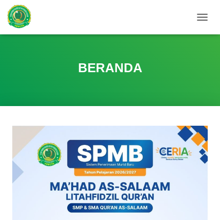
T
O
G
G
L
BERANDA
E
N
A
V
I
G
A
T
I
O
N