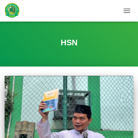
TOGG
NAVIG
HSN