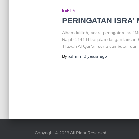
BERITA
PERINGATAN ISRA’
Alhamdulillah, acara peringatan Isra’
Rajab 1444 H berjalan dengan lancar. 
Tilawah Al-Qur’an serta sambutan da
By
admin
,
3 years
ago
Copyright ©️ 2023 All Right Reserved