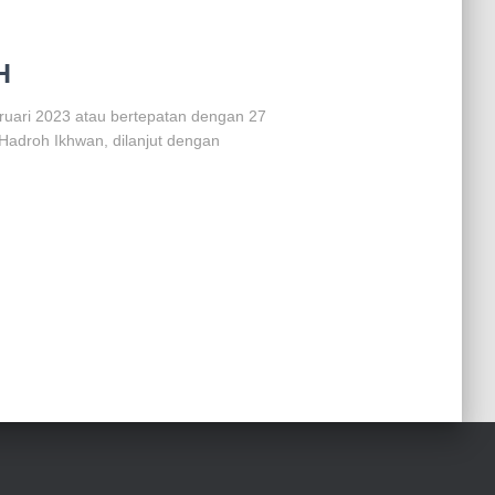
H
ruari 2023 atau bertepatan dengan 27
Hadroh Ikhwan, dilanjut dengan