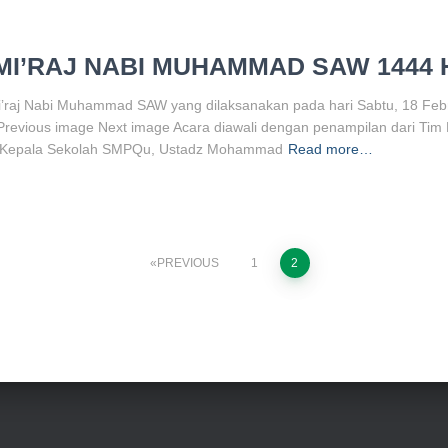
 MI’RAJ NABI MUHAMMAD SAW 1444 
 Mi’raj Nabi Muhammad SAW yang dilaksanakan pada hari Sabtu, 18 Feb
Previous image Next image Acara diawali dengan penampilan dari Tim 
ri Kepala Sekolah SMPQu, Ustadz Mohammad
Read more…
PREVIOUS
1
2