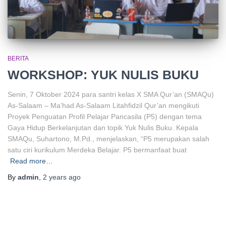
BERITA
WORKSHOP: YUK NULIS BUKU
Senin, 7 Oktober 2024 para santri kelas X SMA Qur’an (SMAQu)
As-Salaam – Ma’had As-Salaam Litahfidzil Qur’an mengikuti
Proyek Penguatan Profil Pelajar Pancasila (P5) dengan tema
Gaya Hidup Berkelanjutan dan topik Yuk Nulis Buku. Kepala
SMAQu, Suhartono, M.Pd., menjelaskan, “P5 merupakan salah
satu ciri kurikulum Merdeka Belajar. P5 bermanfaat buat
Read more…
By
admin
,
2 years
ago