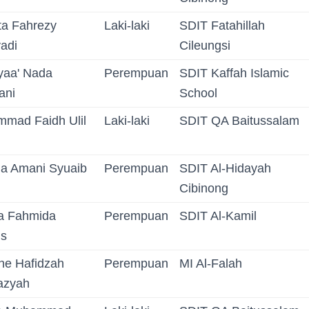
ta Fahrezy
Laki-laki
SDIT Fatahillah
adi
Cileungsi
yaa' Nada
Perempuan
SDIT Kaffah Islamic
ani
School
mad Faidh Ulil
Laki-laki
SDIT QA Baitussalam
a Amani Syuaib
Perempuan
SDIT Al-Hidayah
Cibinong
a Fahmida
Perempuan
SDIT Al-Kamil
us
ne Hafidzah
Perempuan
MI Al-Falah
azyah