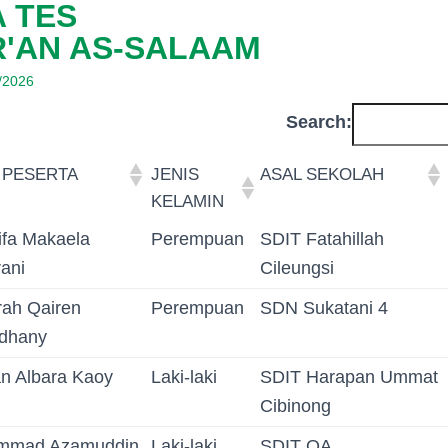
 TES
'AN AS-SALAAM
/2026
Search:
 PESERTA
JENIS
ASAL SEKOLAH
KELAMIN
 PESERTA
JENIS
ASAL SEKOLAH
ifa Makaela
Perempuan
SDIT Fatahillah
KELAMIN
ani
Cileungsi
rah Qairen
Perempuan
SDN Sukatani 4
dhany
an Albara Kaoy
Laki-laki
SDIT Harapan Ummat
Cibinong
mmad Azamuddin
Laki-laki
SDIT QA