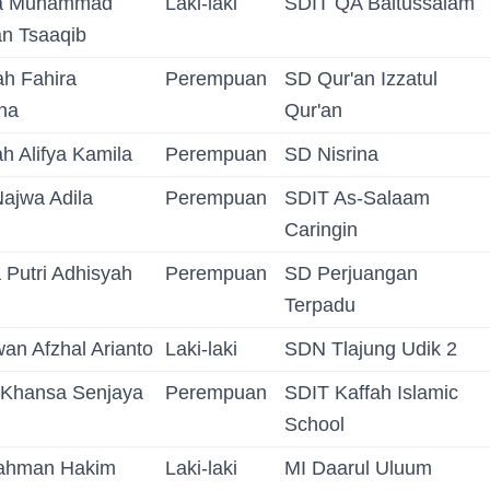
a Muhammad
Laki-laki
SDIT QA Baitussalam
an Tsaaqib
h Fahira
Perempuan
SD Qur'an Izzatul
na
Qur'an
ah Alifya Kamila
Perempuan
SD Nisrina
Najwa Adila
Perempuan
SDIT As-Salaam
Caringin
 Putri Adhisyah
Perempuan
SD Perjuangan
Terpadu
an Afzhal Arianto
Laki-laki
SDN Tlajung Udik 2
 Khansa Senjaya
Perempuan
SDIT Kaffah Islamic
School
Rahman Hakim
Laki-laki
MI Daarul Uluum