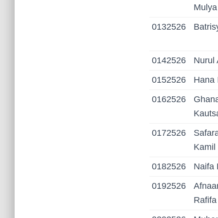
Mulya
0132526
Batris
0142526
Nurul
0152526
Hana 
0162526
Ghana
Kauts
0172526
Safar
Kamil
0182526
Naifa
0192526
Afnaa
Rafifa