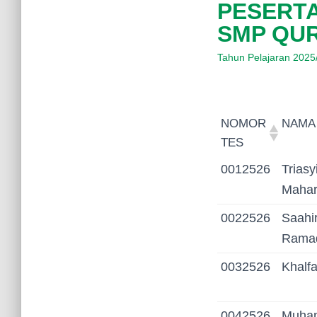
PESERTA
SMP QUR
Tahun Pelajaran 2025
NOMOR
NAMA
TES
NOMOR
NAMA
0012526
Triasy
TES
Mahar
0022526
Saahi
Rama
0032526
Khalf
0042526
Muha