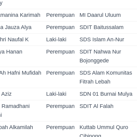
y
Amanina Karimah
Perempuan
MI Daarul Uluum
a Jauza Alya
Perempuan
SDIT Baitussalam
hri Naufal K
Laki-laki
SDS Islam An-Nur
sya Hanan
Perempuan
SDIT Nahwa Nur
Bojonggede
'Ah Hafni Mufidah
Perempuan
SDS Alam Komunitas
Fitrah Lebah
 Aziz
Laki-laki
SDN 01 Burnai Mulya
h Ramadhani
Perempuan
SDIT Al Falah
i
bah Alkamilah
Perempuan
Kuttab Ummul Quro
Cibinong