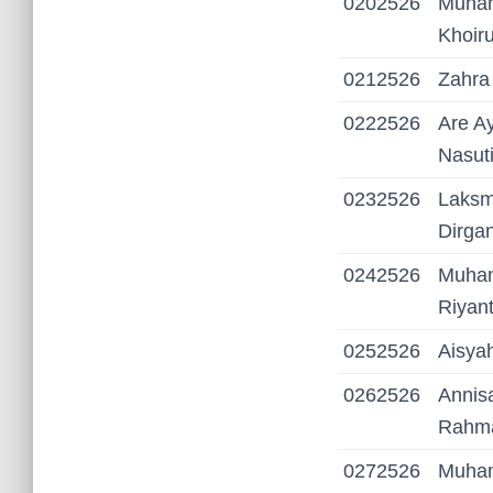
0202526
Muha
Khoir
0212526
Zahra
0222526
Are Ay
Nasut
0232526
Laksm
Dirga
0242526
Muha
Riyan
0252526
Aisyah
0262526
Annis
Rahm
0272526
Muham