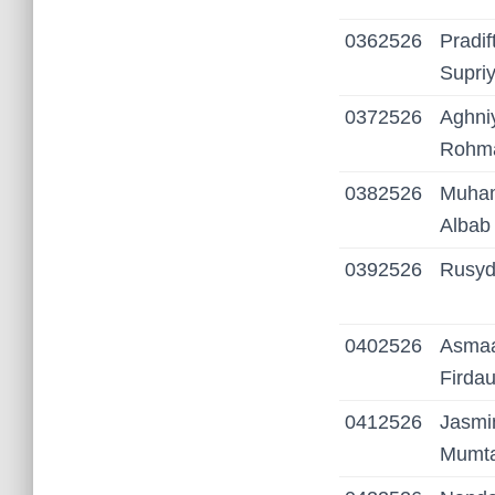
0362526
Pradif
Supriy
0372526
Aghni
Rohm
0382526
Muham
Albab
0392526
Rusyd
0402526
Asma
Firda
0412526
Jasmi
Mumt