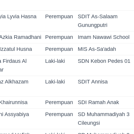
yia Lyvia Hasna
Perempuan
SDIT As-Salaam
Gunungputri
 Azkia Ramadhani
Perempuan
Imam Nawawi School
Izzatul Husna
Perempuan
MIS As-Sa'adah
 Firdaus Al
Laki-laki
SDN Kebon Pedes 01
ar
az Alkhazam
Laki-laki
SDIT Annisa
 Khairunnisa
Perempuan
SDI Ramah Anak
ni Assyabiya
Perempuan
SD Muhammadiyah 3
Cileungsi