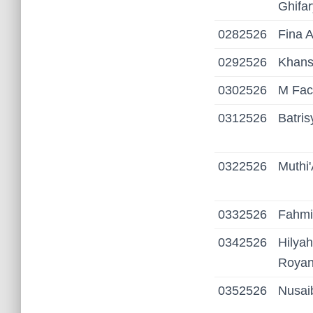
Ghifar
0282526
Fina 
0292526
Khans
0302526
M Fac
0312526
Batri
0322526
Muthi
0332526
Fahmi
0342526
Hilya
Royan
0352526
Nusai