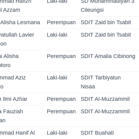
mmad Hafizh
Laki-laki
SD Muhammadiyah 3
ul Azzam
Cileungsi
 Alisha Lesmana
Perempuan
SDIT Zaid bin Tsabit
atullah Lavier
Laki-laki
SDIT Zaid bin Tsabit
ion
i Alisha
Perempuan
SDIT Amalia Cibinong
ntoro
mmad Aziz
Laki-laki
SDIT Tarbiyatun
to
Nisaa
 Ilmi Azhar
Perempuan
SDIT Al-Muzzammil
a Fauziah
Perempuan
SDIT Al-Muzzammil
an
mad Hanif Al
Laki-laki
SDIT Buahati