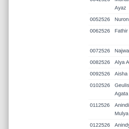
Ayaz
0052526
Nuron
0062526
Fathir
0072526
Najwa
0082526
Alya 
0092526
Aisha
0102526
Geuli
Agata
0112526
Anindi
Mulya
0122526
Anind