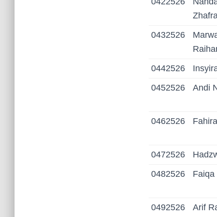
0422526
Nand
Zhafr
0432526
Marwa
Raiha
0442526
Insyir
0452526
Andi 
0462526
Fahira
0472526
Hadzw
0482526
Faiqa
0492526
Arif 