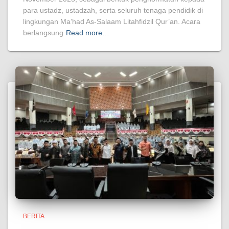
para ustadz, ustadzah, serta seluruh tenaga pendidik di
lingkungan Ma’had As-Salaam Litahfidzil Qur’an. Acara
berlangsung
Read more…
BERITA