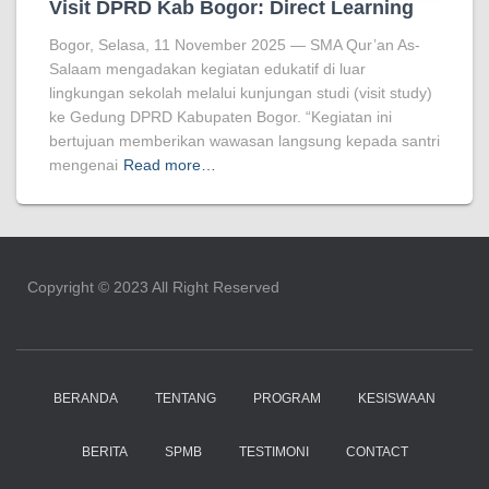
Visit DPRD Kab Bogor: Direct Learning
Bogor, Selasa, 11 November 2025 — SMA Qur’an As-
Salaam mengadakan kegiatan edukatif di luar
lingkungan sekolah melalui kunjungan studi (visit study)
ke Gedung DPRD Kabupaten Bogor. “Kegiatan ini
bertujuan memberikan wawasan langsung kepada santri
mengenai
Read more…
Copyright ©️ 2023 All Right Reserved
BERANDA
TENTANG
PROGRAM
KESISWAAN
BERITA
SPMB
TESTIMONI
CONTACT