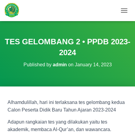
T
O
G
G
L
TES GELOMBANG 2 • PPDB 2023-
E
N
2024
A
V
Published by
admin
on
January 14, 2023
I
G
A
T
I
O
N
Alhamdulillah, hari ini terlaksana tes gelombang kedua
Calon Peserta Didik Baru Tahun Ajaran 2023-2024
Adapun rangkaian tes yang dilakukan yaitu tes
akademik, membaca Al-Qur’an, dan wawancara.