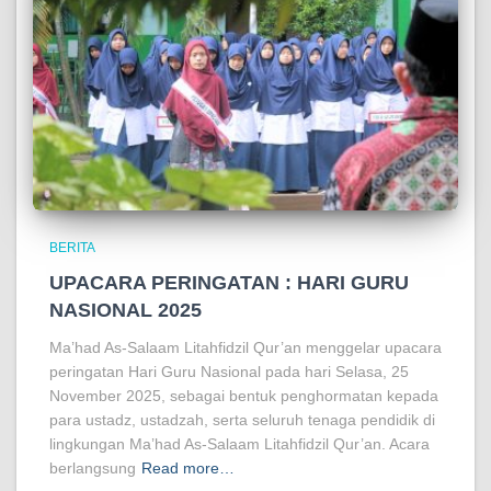
BERITA
UPACARA PERINGATAN : HARI GURU
NASIONAL 2025
Ma’had As-Salaam Litahfidzil Qur’an menggelar upacara
peringatan Hari Guru Nasional pada hari Selasa, 25
November 2025, sebagai bentuk penghormatan kepada
para ustadz, ustadzah, serta seluruh tenaga pendidik di
lingkungan Ma’had As-Salaam Litahfidzil Qur’an. Acara
berlangsung
Read more…