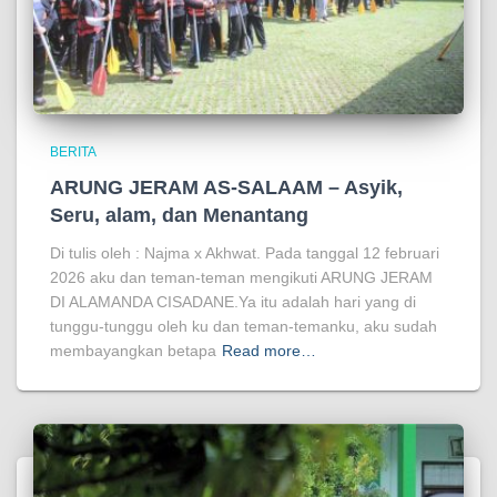
BERITA
ARUNG JERAM AS-SALAAM – Asyik,
Seru, alam, dan Menantang
Di tulis oleh : Najma x Akhwat. Pada tanggal 12 februari
2026 aku dan teman-teman mengikuti ARUNG JERAM
DI ALAMANDA CISADANE.Ya itu adalah hari yang di
tunggu-tunggu oleh ku dan teman-temanku, aku sudah
membayangkan betapa
Read more…