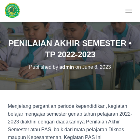
T
O
G
G
L
PENILAIAN AKHIR SEMESTER •
E
N
TP 2022-2023
A
V
Published by
admin
on
June 8, 2023
I
G
A
T
I
O
N
Menjelang pergantian periode kependidikan, kegiatan
belajar mengajar semester genap tahun pelajaran 2022-
2023 diakhiri dengan diadakannya Penilaian Akhir
Semester atau PAS, baik dari mata pelajaran Diknas
maupun Kepesantrenan. Kegiatan PAS ini