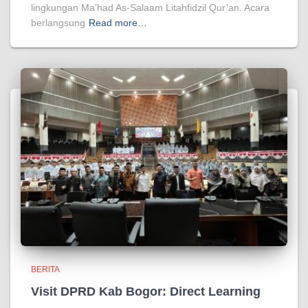
lingkungan Ma’had As-Salaam Litahfidzil Qur’an. Acara
berlangsung
Read more…
BERITA
Visit DPRD Kab Bogor: Direct Learning