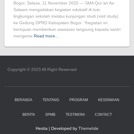
Bogor, Selasa, 11 November 2025 — SMA Qur’an As-
Salaam mengadakan kegiatan edukatif di luar
lingkungan sekolah melalui kunjungan studi (visit study)
ke Gedung DPRD Kabupaten Bogor. “Kegiatan ini
bertujuan memberikan wawasan langsung kepada santri
mengenai
Read more…
Copyright ©️ 2023 All Right Reserved
BERANDA
TENTANG
PROGRAM
KESISWAAN
BERITA
SPMB
TESTIMONI
CONTACT
Hestia | Developed by
ThemeIsle