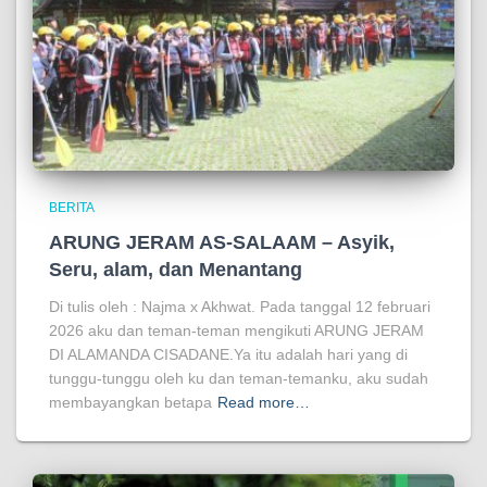
BERITA
ARUNG JERAM AS-SALAAM – Asyik,
Seru, alam, dan Menantang
Di tulis oleh : Najma x Akhwat. Pada tanggal 12 februari
2026 aku dan teman-teman mengikuti ARUNG JERAM
DI ALAMANDA CISADANE.Ya itu adalah hari yang di
tunggu-tunggu oleh ku dan teman-temanku, aku sudah
membayangkan betapa
Read more…