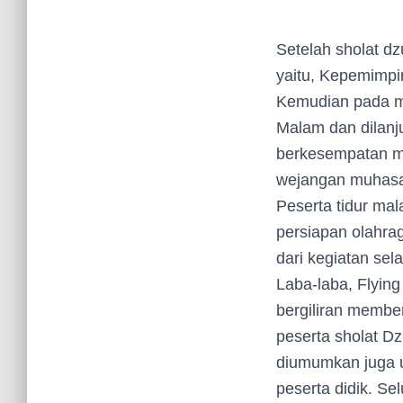
Setelah sholat dz
yaitu, Kepemimp
Kemudian pada ma
Malam dan dilanj
berkesempatan me
wejangan muhasab
Peserta tidur ma
persiapan olahraga
dari kegiatan sel
Laba-laba, Flying
bergiliran member
peserta sholat D
diumumkan juga ur
peserta didik. Se