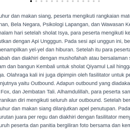
uhur dan makan siang, peserta mengikuti rangkaian materi
inan, Bela Negara, Psikologi Lapangan, dan Wawasan 
lam hari setelah sholat Isya, para peserta mengikuti k
utkan dengan Api Ungggun. Pada sesi api unggun ini, b
nampilkan yel-yel dan hiburan. Setelah itu para pesert
ah dan diakhiri dengan mushofahah atau bersalaman s
lam dan bangun Kembali untuk sholat Qiyamul Lail hingg
. Olahraga kali ini juga dipimpin oleh fasilitator untuk 
anjutnya yaitu Outbound. Adapun outbound yang diadakan
 Fox, dan Jembatan Tali. Alhamdulillah, para peserta sa
anikan diri mengikuti seluruh alur outbound. Setelah bers
zuhur dan makan siang dilanjutkan apel penutupan. Pad
utan juara per regu dan diakhiri dengan fasilitator me
luruh peserta dan panitia bergiliran foto bersama dan k