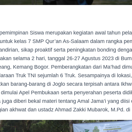
pemimpinan Siswa merupakan kegiatan awal tahun pela
 untuk kelas 7 SMP Qur’an As-Salaam dalam rangka pe
andirian, sikap proaktif serta peningkatan bonding deng
adakan selama 2 hari, tanggal 26-27 Agustus 2023 di B
ang, Kemang Bogor. Pemberangkatan dari Ma’had dimul
raan Truk TNI sejumlah 6 Truk. Sesampainya di lokasi,
kan barang-barang di Joglo secara terpisah antara Ikh
 dimulai Apel Pembukaan serta penyerahan peserta didi
ta juga diberi bekal materi tentang Amal Jama’i yang diisi
gian akhwat dan ustadz Ahmad Zakki Mubarok, M.Pd. di