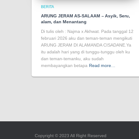
BERITA
ARUNG JERAM AS-SALAAM – Asyik, Seru,
alam, dan Menantang
Di tulis oleh : Najma x Akhwat. Pada tanggal 12
februari 2026 aku dan teman-teman mengikuti
ARUNG JERAM DI ALAMANDA CISADANE.Ya
itu adalah hari yang di tunggu-tunggu oleh ku
dan teman-temanku, aku sudah
membayangkan betapa
Read more…
Copyright ©️ 2023 All Right Reserved