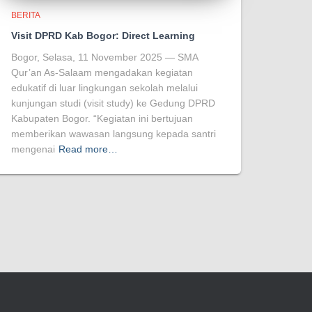
BERITA
Visit DPRD Kab Bogor: Direct Learning
Bogor, Selasa, 11 November 2025 — SMA
Qur’an As-Salaam mengadakan kegiatan
edukatif di luar lingkungan sekolah melalui
kunjungan studi (visit study) ke Gedung DPRD
Kabupaten Bogor. “Kegiatan ini bertujuan
memberikan wawasan langsung kepada santri
mengenai
Read more…