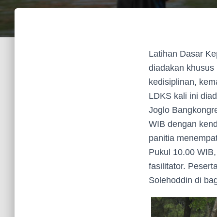
Latihan Dasar Ke
diadakan khusus
kedisiplinan, kem
LDKS kali ini di
Joglo Bangkongre
WIB dengan kenda
panitia menempat
Pukul 10.00 WIB,
fasilitator. Peser
Solehoddin di ba