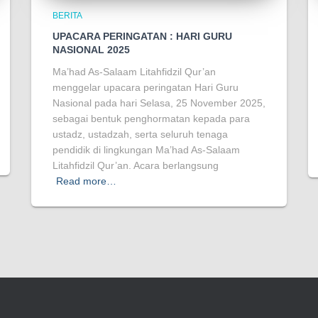
BERITA
UPACARA PERINGATAN : HARI GURU
NASIONAL 2025
Ma’had As-Salaam Litahfidzil Qur’an
menggelar upacara peringatan Hari Guru
Nasional pada hari Selasa, 25 November 2025,
sebagai bentuk penghormatan kepada para
ustadz, ustadzah, serta seluruh tenaga
pendidik di lingkungan Ma’had As-Salaam
Litahfidzil Qur’an. Acara berlangsung
Read more…