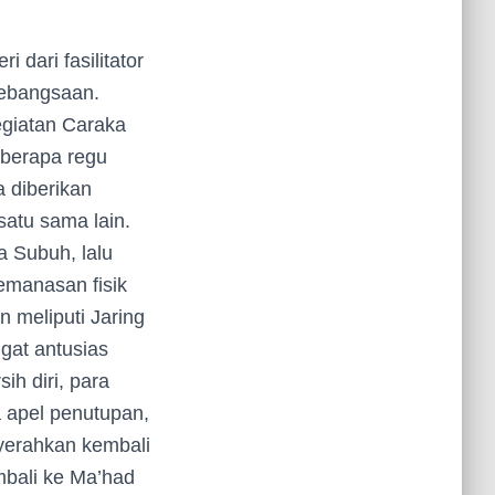
 dari fasilitator
Kebangsaan.
egiatan Caraka
eberapa regu
a diberikan
atu sama lain.
a Subuh, lalu
pemanasan fisik
 meliputi Jaring
ngat antusias
ih diri, para
a apel penutupan,
nyerahkan kembali
embali ke Ma’had