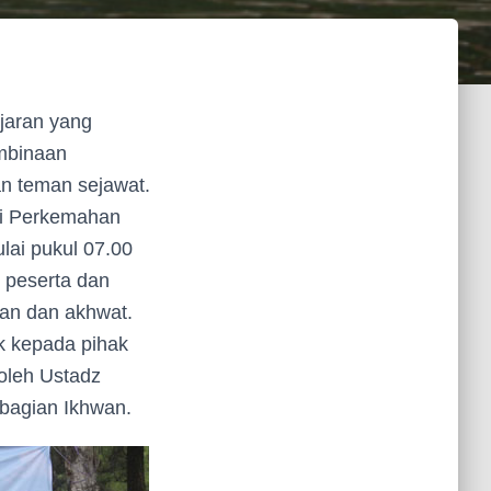
jaran yang
mbinaan
an teman sejawat.
umi Perkemahan
ai pukul 07.00
 peserta dan
wan dan akhwat.
k kepada pihak
 oleh Ustadz
 bagian Ikhwan.