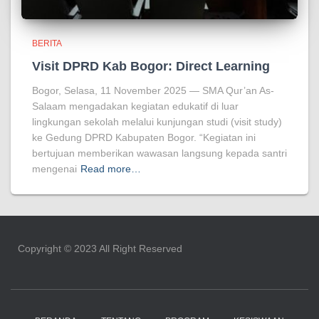
BERITA
Visit DPRD Kab Bogor: Direct Learning
Bogor, Selasa, 11 November 2025 — SMA Qur’an As-
Salaam mengadakan kegiatan edukatif di luar
lingkungan sekolah melalui kunjungan studi (visit study)
ke Gedung DPRD Kabupaten Bogor. “Kegiatan ini
bertujuan memberikan wawasan langsung kepada santri
mengenai
Read more…
Copyright ©️ 2023 All Right Reserved