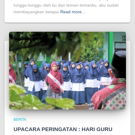
tunggu-tunggu oleh ku dan teman-temanku, aku sudah
membayangkan betapa
Read more…
BERITA
UPACARA PERINGATAN : HARI GURU