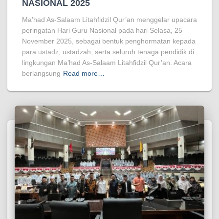
NASIONAL 2025
Ma’had As-Salaam Litahfidzil Qur’an menggelar upacara
peringatan Hari Guru Nasional pada hari Selasa, 25
November 2025, sebagai bentuk penghormatan kepada
para ustadz, ustadzah, serta seluruh tenaga pendidik di
lingkungan Ma’had As-Salaam Litahfidzil Qur’an. Acara
berlangsung
Read more…