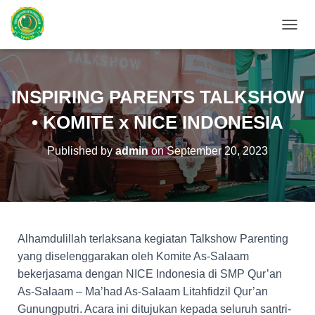
T
O
G
G
L
INSPIRING PARENTS TALKSHOW
E
N
• KOMITE x NICE INDONESIA
A
V
Published by
admin
on
September 20, 2023
I
G
A
T
I
O
N
Alhamdulillah terlaksana kegiatan Talkshow Parenting
yang diselenggarakan oleh Komite As-Salaam
bekerjasama dengan NICE Indonesia di SMP Qur’an
As-Salaam – Ma’had As-Salaam Litahfidzil Qur’an
Gunungputri. Acara ini ditujukan kepada seluruh santri-