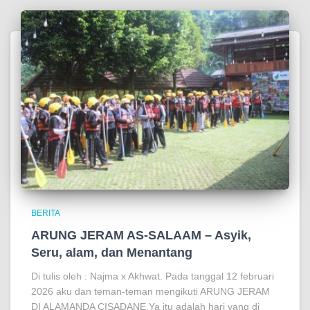
BERITA
ARUNG JERAM AS-SALAAM – Asyik,
Seru, alam, dan Menantang
Di tulis oleh : Najma x Akhwat. Pada tanggal 12 februari
2026 aku dan teman-teman mengikuti ARUNG JERAM
DI ALAMANDA CISADANE.Ya itu adalah hari yang di